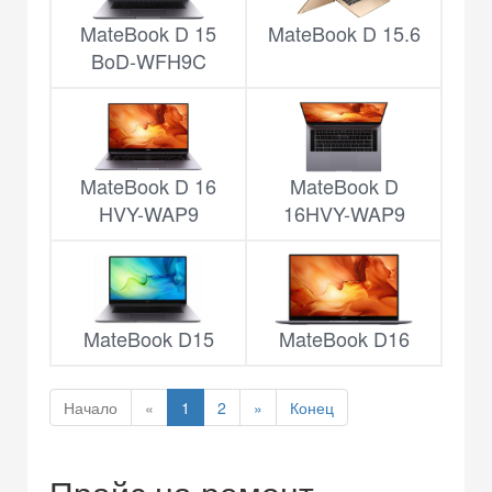
MateBook D 15
MateBook D 15.6
BoD-WFH9C
MateBook D 16
MateBook D
HVY-WAP9
16HVY-WAP9
MateBook D15
MateBook D16
Начало
«
1
2
»
Конец