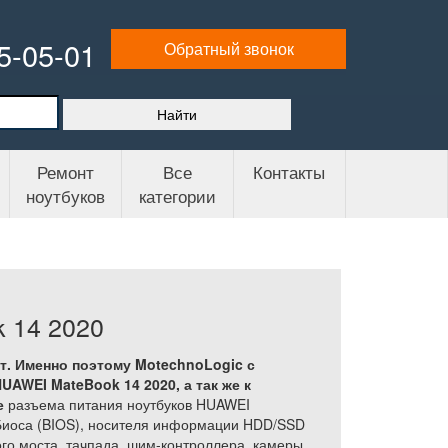
65-05-01
Обратный звонок
Ремонт
Все
Контакты
ноутбуков
категории
 14 2020
т. Именно поэтому MotechnoLogic с
UAWEI MateBook 14 2020, а так же
к
е
разъема питания ноутбуков HUAWEI
 Биоса (BIOS), носителя информации HDD/SSD
го моста, тачпада, шим-контроллера, камеры,