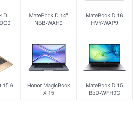
k D
MateBook D 14"
MateBook D 16
WDQ9
NBB-WAH9
HVY-WAP9
 15.6
Honor MagicBook
MateBook D 15
X 15
BoD-WFH9C