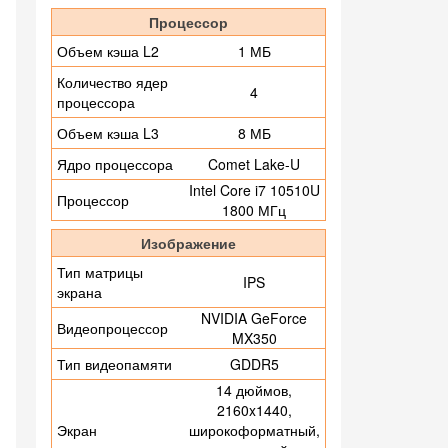
Процессор
Объем кэша L2
1 МБ
Количество ядер
4
процессора
Объем кэша L3
8 МБ
Ядро процессора
Comet Lake-U
Intel Core i7 10510U
Процессор
1800 МГц
Изображение
Тип матрицы
IPS
экрана
NVIDIA GeForce
Видеопроцессор
MX350
Тип видеопамяти
GDDR5
14 дюймов,
2160x1440,
Экран
широкоформатный,