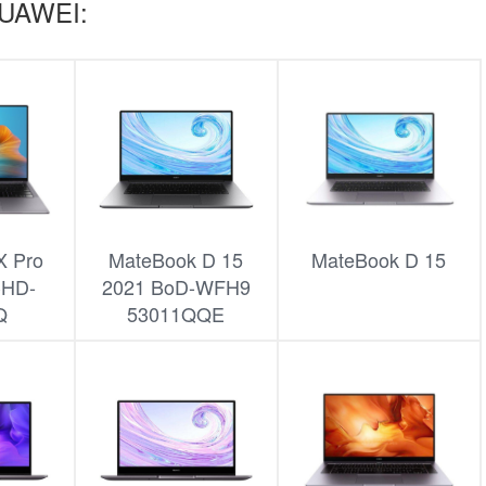
HUAWEI:
X Pro
MateBook D 15
MateBook D 15
CHD-
2021 BoD-WFH9
Q
53011QQE