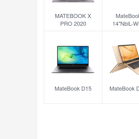
MATEBOOK X
MateBoo
PRO 2020
14"NblL-
MateBook D15
MateBook D