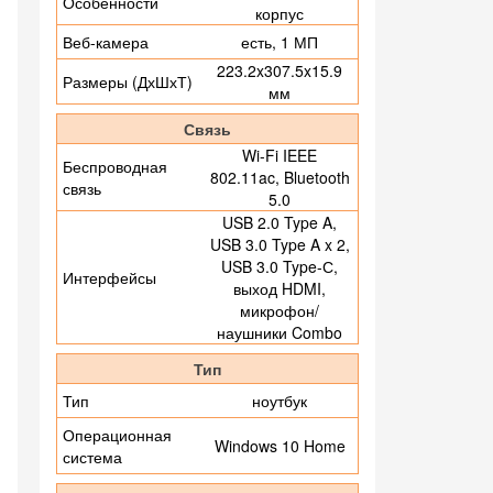
Особенности
корпус
Веб-камера
есть, 1 МП
223.2x307.5x15.9
Размеры (ДхШхТ)
мм
Связь
Wi-Fi IEEE
Беспроводная
802.11ac, Bluetooth
связь
5.0
USB 2.0 Type A,
USB 3.0 Type A x 2,
USB 3.0 Type-С,
Интерфейсы
выход HDMI,
микрофон/
наушники Combo
Тип
Тип
ноутбук
Операционная
Windows 10 Home
система