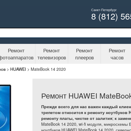
Санкт-Петербург
8 (812) 5
Ремонт
Ремонт
Ремонт
Ремонт
фотоаппаратов
телевизоров
плееров
часов
ков
>
HUAWEI
>
MateBook 14 2020
Ремонт HUAWEI MateBook
Прежде всего для нас важен каждый клиен
трепетом относится к ремонту ноутбуков H
ремонту платы, чистке от залития
;
к замен
MateBook 14 2020, wi-fi модуля, микросхемы
ноутбуков HUAWEI MateBook 14 2020, северно