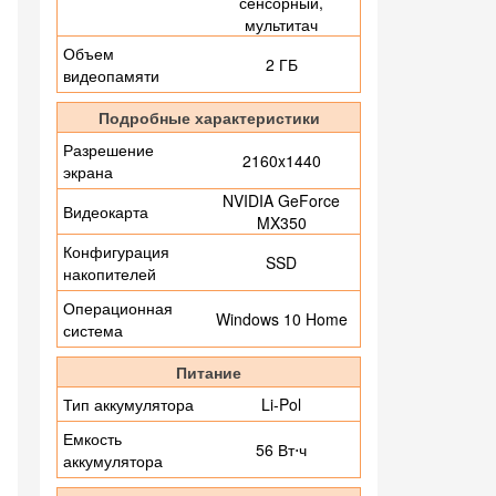
сенсорный,
мультитач
Объем
2 ГБ
видеопамяти
Подробные характеристики
Разрешение
2160x1440
экрана
NVIDIA GeForce
Видеокарта
MX350
Конфигурация
SSD
накопителей
Операционная
Windows 10 Home
система
Питание
Тип аккумулятора
Li-Pol
Емкость
56 Вт⋅ч
аккумулятора