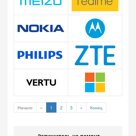
Начало
«
1
2
3
»
Конец