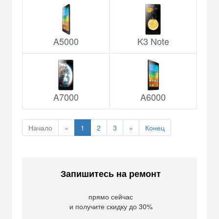
A5000
K3 Note
A7000
A6000
Начало
«
1
2
3
»
Конец
Запишитесь на ремонт
прямо сейчас
и получите скидку до 30%