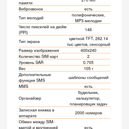
памяти
Виброзвонок
есть
полифонические,
Тип мелодий
MP3-мелодии
Число пикселей на дюйм
146
(PPI)
цветной TFT, 262.14
Тип экрана
тыс цветов, сенсорный
Размер изображения
400x240
Количество SIM-карт
2
Уровень SAR
0.705
Вес
105 г
Дополнительные
шаблоны сообщений
функции SMS
MMS
есть
будильник,
Органайзер
калькулятор,
планировщик задач
Записная книжка в
2000 номеров
аппарате
Обмен между SIM-
картой и внутренней
есть