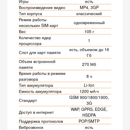
Игры
есть
Воспроизведение видео
MP4, 3GP
Тип корпуса
классический
Режим работы
одновременный
нескольких SIM-карт
Вес
105 г
Количество ядер
1
процессора
есть, объемом до 16
Слот для карт памяти
Гб
Объем встроенной
270 Мб
памяти
Время работы в режиме
8 ч
разговора
Тип аккумулятора
Li-Ion
Емкость аккумулятора
1200 мА⋅ч
GSM 900/1800/1900,
Стандарт
3G
WAP, GPRS, EDGE,
Доступ в интернет
HSDPA
Поддержка протоколов
POP/SMTP
Виброзвонок
есть