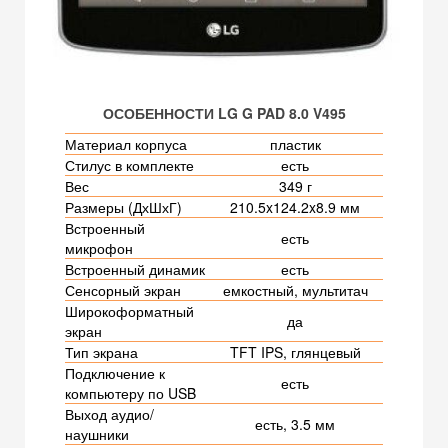
ОСОБЕННОСТИ LG G PAD 8.0 V495
Материал корпуса
пластик
Стилус в комплекте
есть
Вес
349 г
Размеры (ДхШхГ)
210.5x124.2x8.9 мм
Встроенный
есть
микрофон
Встроенный динамик
есть
Сенсорный экран
емкостный, мультитач
Широкоформатный
да
экран
Тип экрана
TFT IPS, глянцевый
Подключение к
есть
компьютеру по USB
Выход аудио/
есть, 3.5 мм
наушники