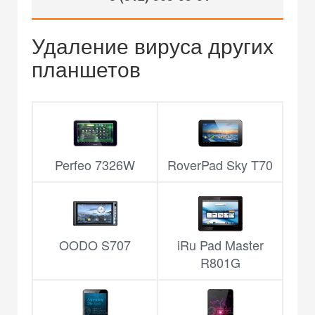
Удаление вируса других
планшетов
Perfeo 7326W
RoverPad Sky T70
OODO S707
iRu Pad Master
R801G