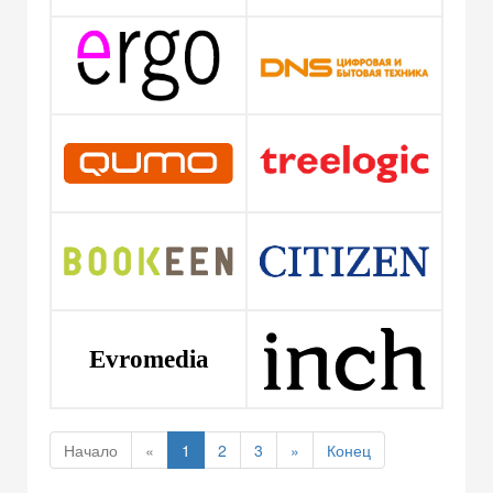
Evromedia
Начало
«
1
2
3
»
Конец