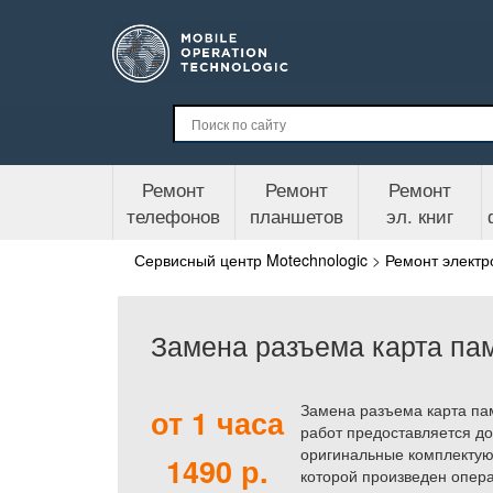
Ремонт
Ремонт
Ремонт
телефонов
планшетов
эл. книг
Сервисный центр Motechnologic
>
Ремонт электр
Замена разъема карта п
Замена разъема карта па
от 1 часа
работ предоставляется до
оригинальные комплектую
1490 р.
которой произведен опера