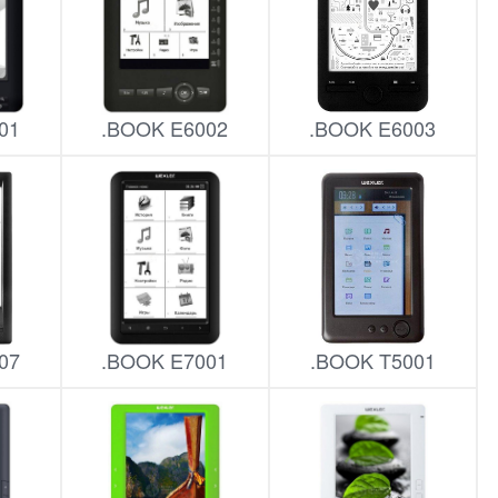
01
.BOOK E6002
.BOOK E6003
07
.BOOK E7001
.BOOK T5001