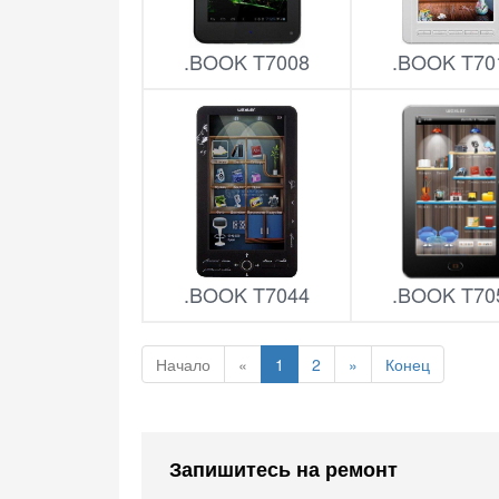
.BOOK T7008
.BOOK T70
.BOOK T7044
.BOOK T70
Начало
«
1
2
»
Конец
Запишитесь на ремонт