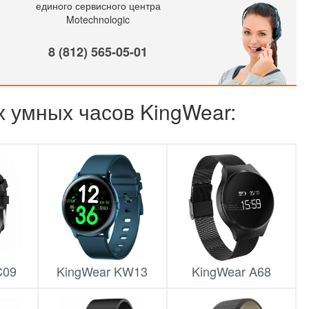
единого сервисного центра
Motechnologic
8 (812) 565-05-01
х умных часов KingWear:
C09
KingWear KW13
KingWear A68