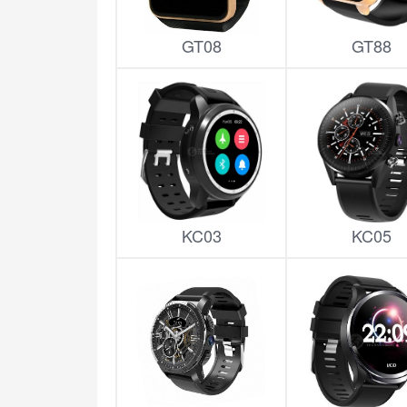
GT08
GT88
KC03
KC05