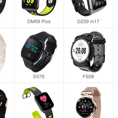
DM09 Plus
DZ09 m17
E07S
FS08