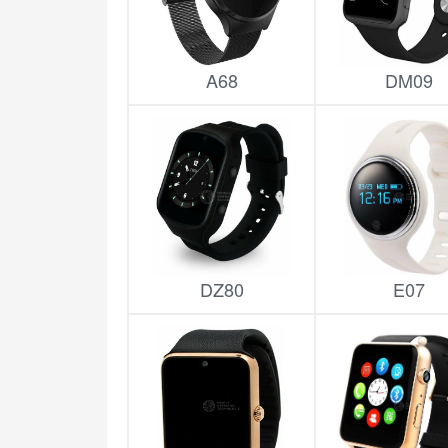
A68
DM09
DZ80
E07