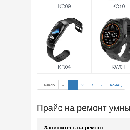
KC09
KC10
KR04
KW01
Начало
«
1
2
3
»
Конец
Прайс на ремонт умны
Запишитесь на ремонт