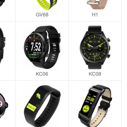
GV68
H1
KC06
KC08