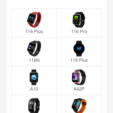
116 Plus
116 Pro
116N
119 Plus
A10
A42P