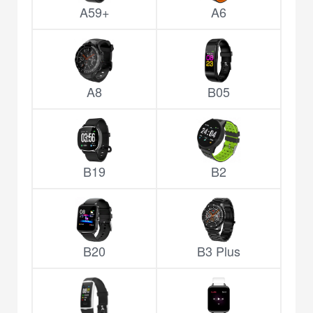
A59+
A6
A8
B05
B19
B2
B20
B3 Plus