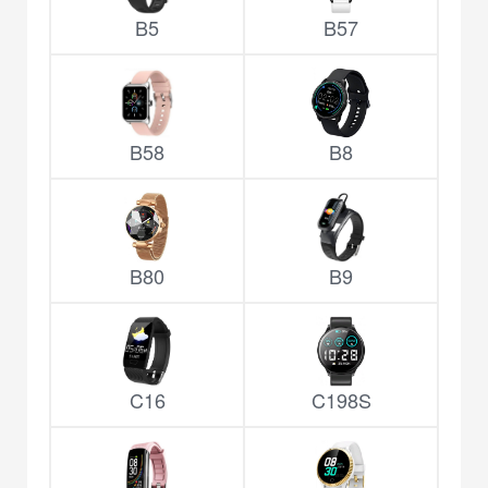
B5
B57
B58
B8
B80
B9
C16
C198S