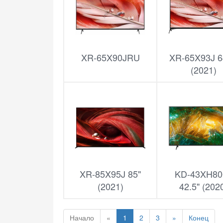
XR-65X90JRU
XR-65X93J 6
(2021)
XR-85X95J 85"
KD-43XH80
(2021)
42.5" (202
Начало
«
1
2
3
»
Конец