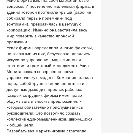
Акио Морита взял на себя маркетинговые
вопросы. И постепенно маленькая фирма, в
здании которой протекала крыша (рабочие
собирали первые приемники под
зонтиками), превратилась в цветущую
корпорацию. Именно она заставила весь
мир поверить в качество японской
продукции.
Успех фирмы определили многие факторы,
но главными из них, безусловно, являлись
искусство управления, маркетинговая
стратегия и грамотный менеджмент. Акио
Морита создал совершенно новую
управленческую модель. Компания ставила
перед собой крупные цели, понятные и
доступные даже для простых рабочих.
Каждый сотрудник фирмы имел право
обдумывать и вносить предложения, к
которым обязательно прислушивались
руководители. Это позволило создать
коллектив единомышленников, движущихся
к общей цели.
Разрабатывая маркетинговую стратегию,