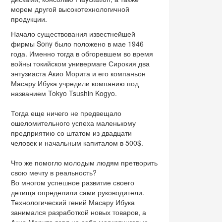
морем другой высокотехнологичной
продукции.
Начало существования известнейшей
фирмы Sony было положено в мае 1946
года. Именно тогда в обгоревшем во время
войны токийском универмаге Сирокия два
энтузиаста Акио Морита и его компаньон
Масару Ибука учредили компанию под
названием Tokyo Tsushin Kogyo.
Тогда еще ничего не предвещало
ошеломительного успеха маленькому
предприятию со штатом из двадцати
человек и начальным капиталом в 500$.
Что же помогло молодым людям претворить
свою мечту в реальность?
Во многом успешное развитие своего
детища определили сами руководители.
Технологический гений Масару Ибука
занимался разработкой новых товаров, а