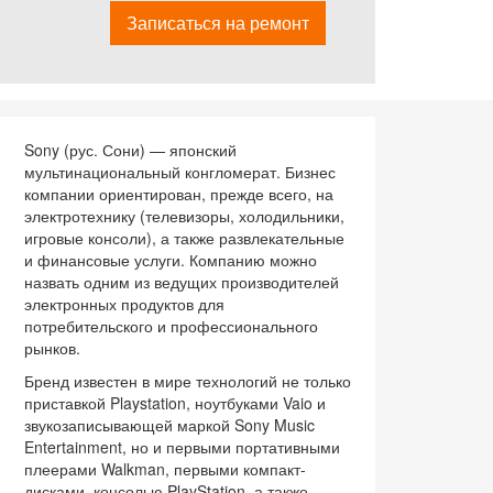
Записаться на ремонт
Sony (рус. Сони) — японский
мультинациональный конгломерат. Бизнес
компании ориентирован, прежде всего, на
электротехнику (телевизоры, холодильники,
игровые консоли), а также развлекательные
и финансовые услуги. Компанию можно
назвать одним из ведущих производителей
электронных продуктов для
потребительского и профессионального
рынков.
Бренд известен в мире технологий не только
приставкой Playstation, ноутбуками Vaio и
звукозаписывающей маркой Sony Music
Entertainment, но и первыми портативными
плеерами Walkman, первыми компакт-
дисками, консолью PlayStation, а также