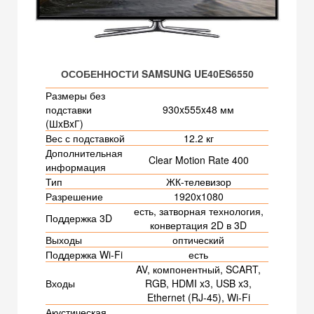
ОСОБЕННОСТИ SAMSUNG UE40ES6550
Размеры без
подставки
930x555x48 мм
(ШxВxГ)
Вес с подставкой
12.2 кг
Дополнительная
Clear Motion Rate 400
информация
Тип
ЖК-телевизор
Разрешение
1920x1080
есть, затворная технология,
Поддержка 3D
конвертация 2D в 3D
Выходы
оптический
Поддержка Wi-Fi
есть
AV, компонентный, SCART,
Входы
RGB, HDMI x3, USB x3,
Ethernet (RJ-45), Wi-Fi
Акустическая