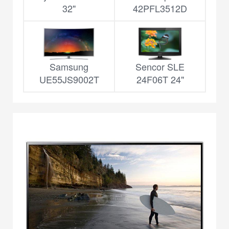
32"
42PFL3512D
Samsung
Sencor SLE
UE55JS9002T
24F06T 24"