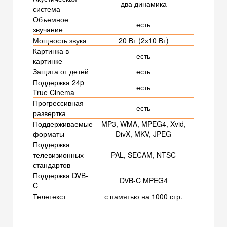
два динамика
система
Объемное
есть
звучание
Мощность звука
20 Вт (2х10 Вт)
Картинка в
есть
картинке
Защита от детей
есть
Поддержка 24p
есть
True Cinema
Прогрессивная
есть
развертка
Поддерживаемые
MP3, WMA, MPEG4, Xvid,
форматы
DivX, MKV, JPEG
Поддержка
телевизионных
PAL, SECAM, NTSC
стандартов
Поддержка DVB-
DVB-C MPEG4
C
Телетекст
с памятью на 1000 стр.