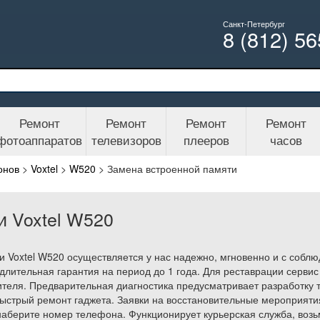
Санкт-Петербург
8 (812) 5
Ремонт
Ремонт
Ремонт
Ремонт
фотоаппаратов
телевизоров
плееров
часов
онов
>
Voxtel
>
W520
>
Замена встроенной памяти
и Voxtel W520
 Voxtel W520 осуществляется у нас надежно, мгновенно и с собл
лительная гарантия на период до 1 года. Для реставрации сервис
теля. Предварительная диагностика предусматривает разработку т
ыстрый ремонт гаджета. Заявки на восстановительные мероприятия
аберите номер телефона. Функционирует курьерская служба, возь