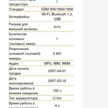
1
процессора
Стандарт
GSM 900/1800/1900
Wi-Fi, Bluetooth 1.2,
Интерфейсы
USB
Разъем для
есть
внешней антенны
Количество
основных
1
(тыловых) камер
Разрешение
основной (тыловой)
2 МП
камеры
Аудио
MP3, WAV, WMA
Дата начала
2007-04-01
продаж
Дата
2007-03-19
анонсирования
Время работы в
150 ч
режиме ожидания
Тип аккумулятора
Li-Ion
Время работы в
4 ч
режиме разговора