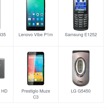
335
Lenovo Vibe P1m
Samsung E1252
G HD
Prestigio Muze
LG G5450
C3