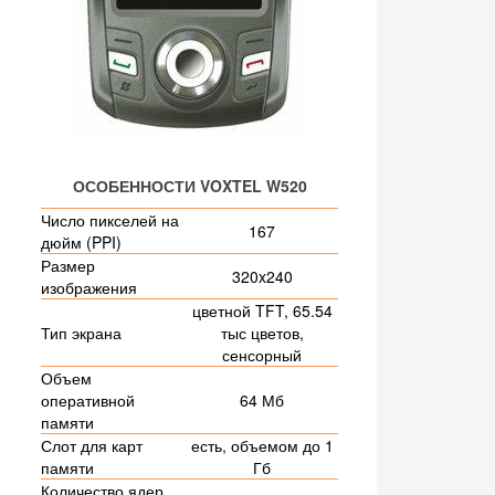
ОСОБЕННОСТИ VOXTEL W520
Число пикселей на
167
дюйм (PPI)
Размер
320x240
изображения
цветной TFT, 65.54
Тип экрана
тыс цветов,
сенсорный
Объем
оперативной
64 Мб
памяти
Слот для карт
есть, объемом до 1
памяти
Гб
Количество ядер