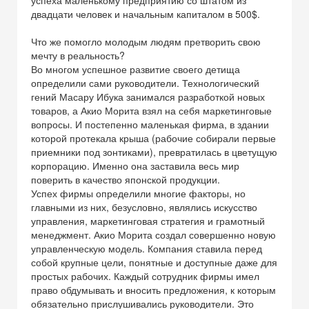
успеха маленькому предприятию со штатом из
двадцати человек и начальным капиталом в 500$.
Что же помогло молодым людям претворить свою
мечту в реальность?
Во многом успешное развитие своего детища
определили сами руководители. Технологический
гений Масару Ибука занимался разработкой новых
товаров, а Акио Морита взял на себя маркетинговые
вопросы. И постепенно маленькая фирма, в здании
которой протекала крыша (рабочие собирали первые
приемники под зонтиками), превратилась в цветущую
корпорацию. Именно она заставила весь мир
поверить в качество японской продукции.
Успех фирмы определили многие факторы, но
главными из них, безусловно, являлись искусство
управления, маркетинговая стратегия и грамотный
менеджмент. Акио Морита создал совершенно новую
управленческую модель. Компания ставила перед
собой крупные цели, понятные и доступные даже для
простых рабочих. Каждый сотрудник фирмы имел
право обдумывать и вносить предложения, к которым
обязательно прислушивались руководители. Это