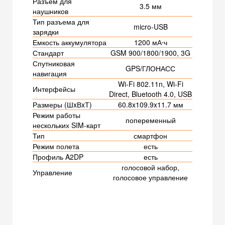
Разъем для
3.5 мм
наушников
Тип разъема для
micro-USB
зарядки
Емкость аккумулятора
1200 мА⋅ч
Стандарт
GSM 900/1800/1900, 3G
Спутниковая
GPS/ГЛОНАСС
навигация
Wi-Fi 802.11n, Wi-Fi
Интерфейсы
Direct, Bluetooth 4.0, USB
Размеры (ШxВxТ)
60.8x109.9x11.7 мм
Режим работы
попеременный
нескольких SIM-карт
Тип
смартфон
Режим полета
есть
Профиль A2DP
есть
голосовой набор,
Управление
голосовое управление