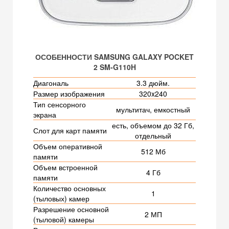
ОСОБЕННОСТИ SAMSUNG GALAXY POCKET
2 SM-G110H
Диагональ
3.3 дюйм.
Размер изображения
320x240
Тип сенсорного
мультитач, емкостный
экрана
есть, объемом до 32 Гб,
Слот для карт памяти
отдельный
Объем оперативной
512 Мб
памяти
Объем встроенной
4 Гб
памяти
Количество основных
1
(тыловых) камер
Разрешение основной
2 МП
(тыловой) камеры