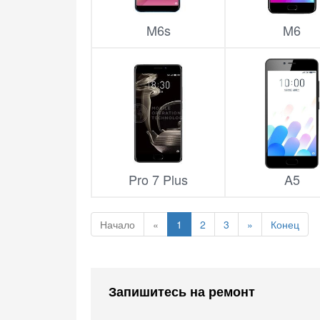
M6s
M6
Pro 7 Plus
A5
Начало
«
1
2
3
»
Конец
Запишитесь на ремонт