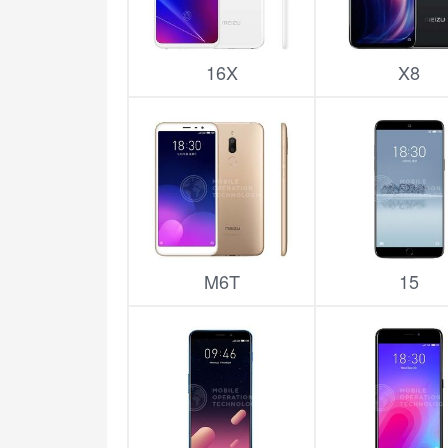
16X
X8
M6T
15