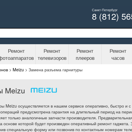
Санкт-Петербург
8 (812) 5
Ремонт
Ремонт
Ремонт
Ремонт
фотоаппаратов
телевизоров
плееров
часов
онов
>
Meizu
>
Замена разъема гарнитуры
ы Meizu
ры Meizu осуществляется в нашем сервисе оперативно, быстро и 
 операций предусмотрена гарантия на длительный период на перио
яет только аналогичные запчасти производителя. Предварительна
на основе которой будет произведен оперативный ремонт гаджета.
лнив специальную форму или позвонив по контактным номерам теле