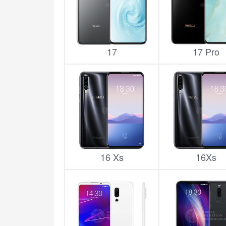
17
17 Pro
16 Xs
16Xs