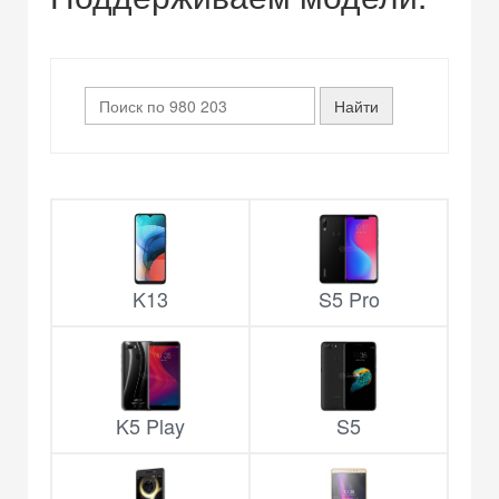
K13
S5 Pro
K5 Play
S5