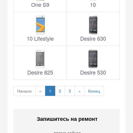
One S9
10
10 Lifestyle
Desire 630
Desire 825
Desire 530
Начало
«
1
2
3
»
Конец
Запишитесь на ремонт
прямо сейчас