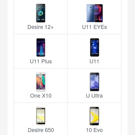
Desire 12+
U11 EYEs
U11 Plus
U11
One X10
U Ultra
Desire 650
10 Evo