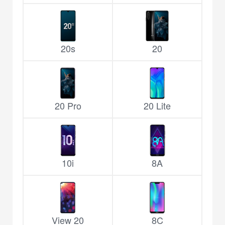
20s
20
20 Pro
20 Lite
10i
8A
View 20
8C