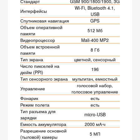
Стандарт
GSM 900/1800/1900, 3G
Wi-Fi, Bluetooth 4.1,
Интерфейсы
USB
Спутниковая навигация
GPS
Объем оперативной
512 Мб
памяти
Видеопроцессор
Mali-400 MP2
Объем встроенной
8 Гб
памяти
Тип экрана
цветной, сенсорный
Число пикселей на
196
дюйм (PPI)
Тип сенсорного экрана
мультитач, емкостный
голосовой набор,
Управление
голосовое управление
Фонарик
есть
Режим полета
есть
Тип разъема для
micro-USB
зарядки
Емкость аккумулятора
2000 мА⋅ч
Разрешение основной
5 МП
(тыловой) камеры