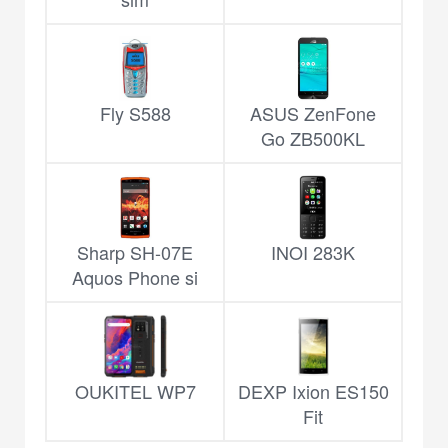
Fly S588
ASUS ZenFone
Go ZB500KL
Sharp SH-07E
INOI 283K
Aquos Phone si
OUKITEL WP7
DEXP Ixion ES150
Fit