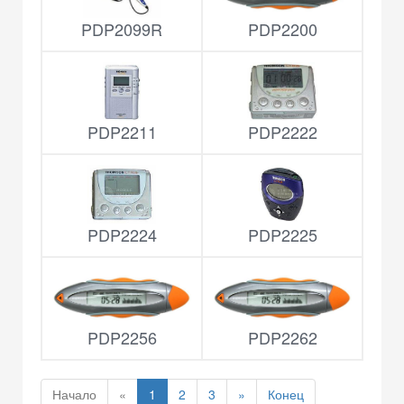
PDP2099R
PDP2200
PDP2211
PDP2222
PDP2224
PDP2225
PDP2256
PDP2262
Начало
«
1
2
3
»
Конец