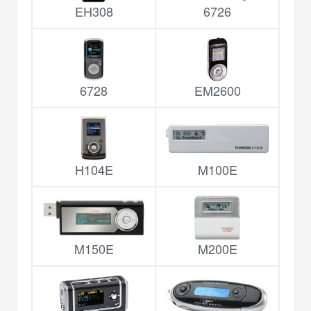
EH308
6726
6728
EM2600
H104E
M100E
M150E
M200E