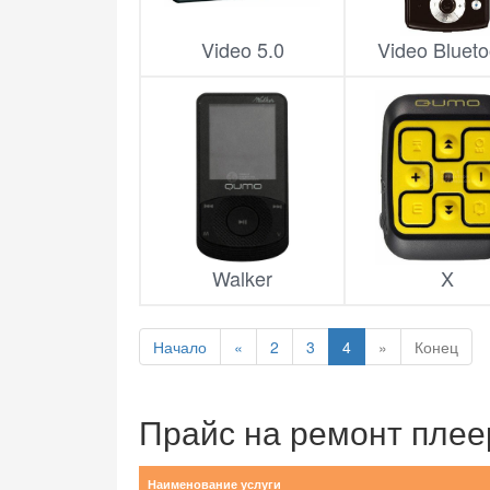
Video 5.0
Video Blueto
Walker
X
Начало
«
2
3
4
»
Конец
Прайс на ремонт плее
Наименование услуги