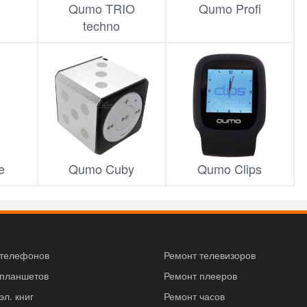
Qumo TRIO
Qumo Profi
techno
e
Qumo Cuby
Qumo Clips
 телефонов
Ремонт телевизоров
 планшетов
Ремонт плееров
эл. книг
Ремонт часов