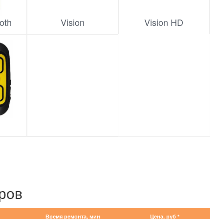
oth
Vision
Vision HD
ров
Время ремонта, мин
Цена, руб *