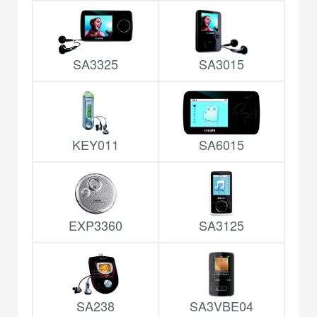
SA3325
SA3015
KEY011
SA6015
EXP3360
SA3125
SA238
SA3VBE04