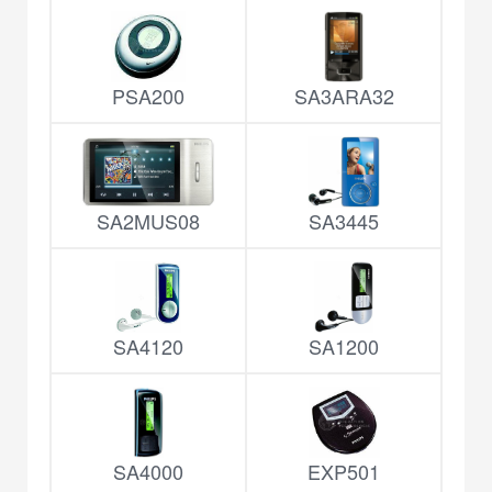
PSA200
SA3ARA32
SA2MUS08
SA3445
SA4120
SA1200
SA4000
EXP501