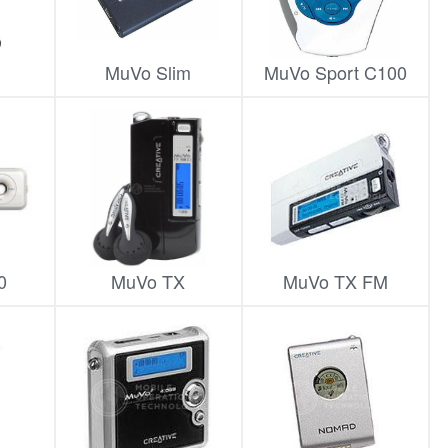
MuVo Slim
MuVo Sport C100
0
MuVo TX
MuVo TX FM