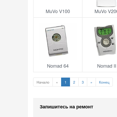
MuVo V100
MuVo V20
Nomad 64
Nomad II
Начало
«
1
2
3
»
Конец
Запишитесь на ремонт