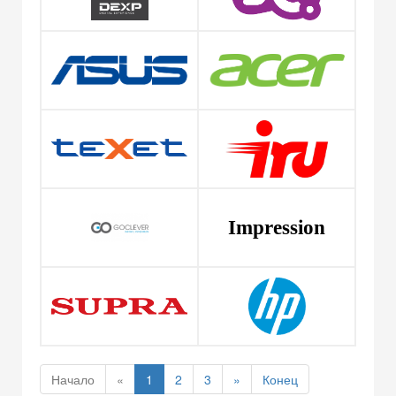
Impression
Начало
«
1
2
3
»
Конец