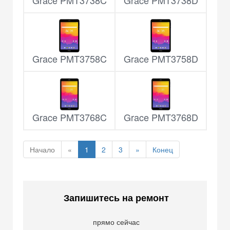
Grace PMT3738C
Grace PMT3738D
Grace PMT3758C
Grace PMT3758D
Grace PMT3768C
Grace PMT3768D
Начало
«
1
2
3
»
Конец
Запишитесь на ремонт
прямо сейчас