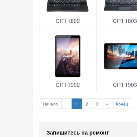
CITI 1802
CITI 180
CITI 1902
CITI 190
Начало
«
1
2
3
»
Конец
Запишитесь на ремонт