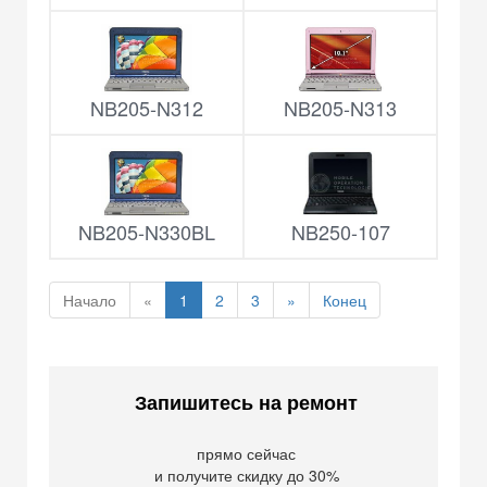
NB205-N312
NB205-N313
NB205-N330BL
NB250-107
Начало
«
1
2
3
»
Конец
Запишитесь на ремонт
прямо сейчас
и получите скидку до 30%