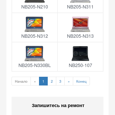
NB205-N210
NB205-N311
NB205-N312
NB205-N313
NB205-N330BL
NB250-107
Начало
«
1
2
3
»
Конец
Запишитесь на ремонт