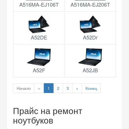
A516MA-EJ106T
A516MA-EJ206T
A52DE
A52Dr
A52F
A52JB
Начало
«
1
2
3
»
Конец
Прайс на ремонт
ноутбуков