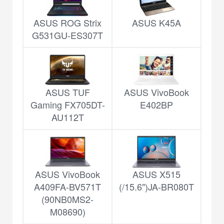
ASUS ROG Strix
ASUS K45A
G531GU-ES307T
ASUS TUF
ASUS VivoBook
Gaming FX705DT-
E402BP
AU112T
ASUS VivoBook
ASUS X515
A409FA-BV571T
(/15.6")JA-BR080T
(90NB0MS2-
M08690)