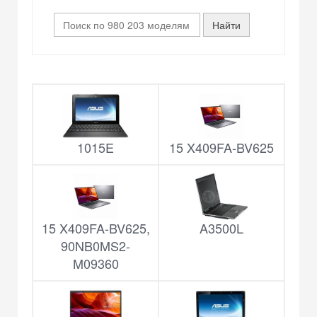
1015E
15 X409FA-BV625
15 X409FA-BV625,
A3500L
90NB0MS2-
M09360