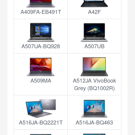
A409FA-EB491T
A42F
A507UA-BQ928
A507UB
A509MA
A512JA VivoBook
Grey (BQ1002R)
A516JA-BQ2221T
A516JA-BQ463