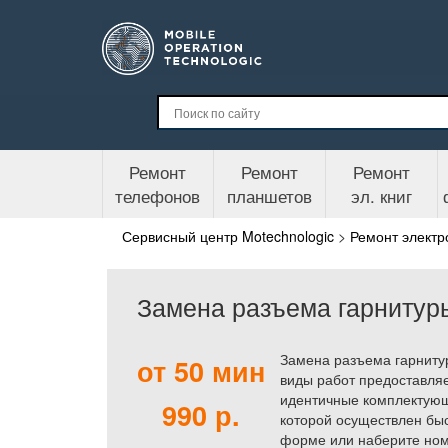
Ремонт
Ремонт
Ремонт
телефонов
планшетов
эл. книг
Сервисный центр Motechnologic
>
Ремонт электр
Замена разъема гарнитур
Замена разъема гарниту
от 50 мин
виды работ предоставляе
идентичные комплектующ
990 р.
которой осуществлен быс
форме или наберите номе