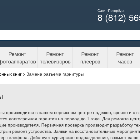
Санкт-Петербург
8 (812) 5
Ремонт
Ремонт
Ремонт
Ремонт
фотоаппаратов
телевизоров
плееров
часов
онных книг
>
Замена разъема гарнитуры
ы
ры производится в нашем сервисном центре надежно, срочно и с 
тся долгосрочная гарантия на период до 1 года. Для ремонта цент
ие производителя. Первичная проверка производит разработку те
трый ремонт устройства. Заявки на восстановительные мероприяти
р телефона. Действует курьерское подразделение, возьмет ваше 