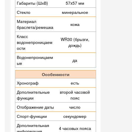
Габариты (ШхВ)
57x57 мм
Стекло
минеральное
Материал
кожа
браслета/ремешка
Класс
WR30 (брызги,
водонепроницаем
дождь)
ости
Водонепроницаем
да
ые
Особенности
Хронограф
есть
Дополнительные
второй часовой
функции
пояс
Отображение даты
число
Спорт-функции
секундомер
Дополнительная
4 часовых пояса
информация