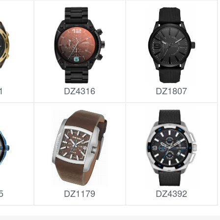
1
DZ4316
DZ1807
5
DZ1179
DZ4392