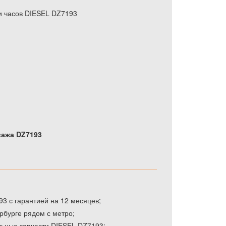
и часов DIESEL DZ7193
сажа DZ7193
3 с гарантией на 12 месяцев;
рбурге рядом с метро;
льные запчасти DIESEL DZ7193;