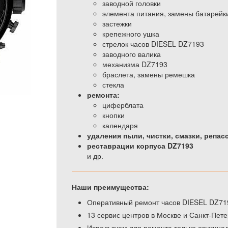
заводной головки
элемента питания, замены батарейк
застежки
крепежного ушка
стрелок часов DIESEL DZ7193
заводного валика
механизма DZ7193
браслета, замены ремешка
стекла
ремонта:
циферблата
кнопки
календаря
удаления пыли, чистки, смазки, репас
реставрации корпуса DZ7193
и др.
Наши преимущества:
Оперативный ремонт часов DIESEL DZ719
13 сервис центров в Москве и Санкт-Пете
Используем для ремонта только оригина