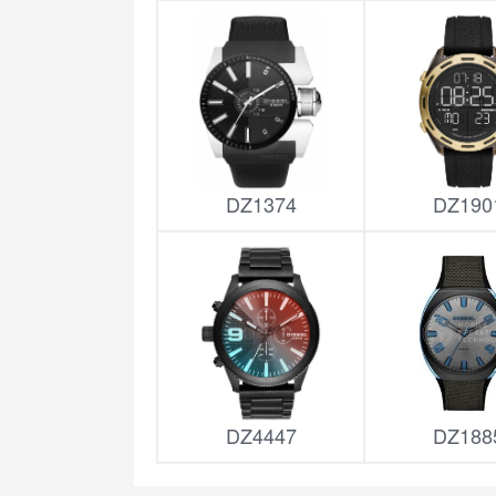
DZ1374
DZ190
DZ4447
DZ188