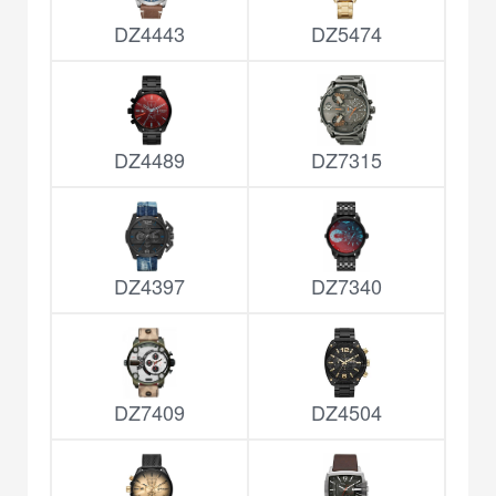
DZ4443
DZ5474
DZ4489
DZ7315
DZ4397
DZ7340
DZ7409
DZ4504