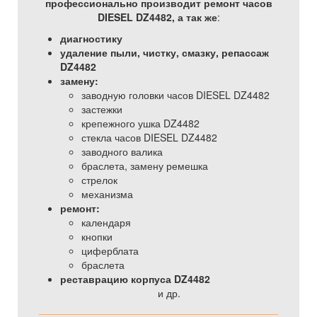
профессионально производит ремонт часов
DIESEL DZ4482, а так же
:
диагностику
удаление пыли, чистку, смазку, репассаж
DZ4482
замену:
заводную головки часов DIESEL DZ4482
застежки
крепежного ушка DZ4482
стекла часов DIESEL DZ4482
заводного валика
браслета, замену ремешка
стрелок
механизма
ремонт:
календаря
кнопки
циферблата
браслета
реставрацию корпуса DZ4482
и др.