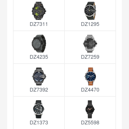
DZ7311
DZ1295
DZ4235
DZ7259
DZ7392
DZ4470
DZ1373
DZ5598