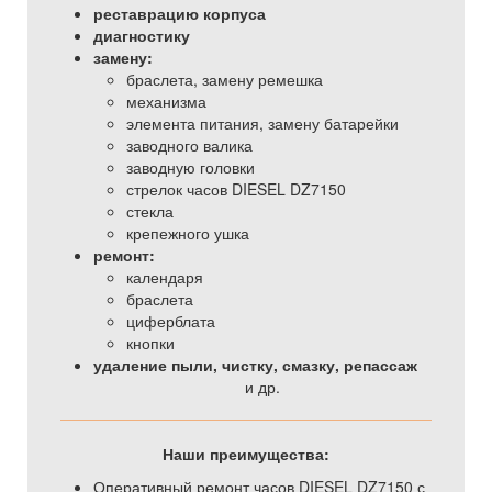
реставрацию корпуса
диагностику
замену:
браслета, замену ремешка
механизма
элемента питания, замену батарейки
заводного валика
заводную головки
стрелок часов DIESEL DZ7150
стекла
крепежного ушка
ремонт:
календаря
браслета
циферблата
кнопки
удаление пыли, чистку, смазку, репассаж
и др.
Наши преимущества:
Оперативный ремонт часов DIESEL DZ7150 с