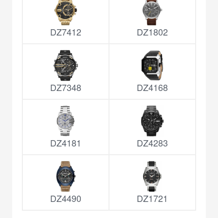
DZ7412
DZ1802
DZ7348
DZ4168
DZ4181
DZ4283
DZ4490
DZ1721