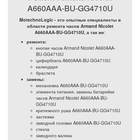
A660AAA-BU-GG4710U
MotechnoLogic - это опытные специалисты в
области ремонта часов Armand Nicolet
A660AAA-BU-GG4710U, а так же
:
ремонта:
кнопки часов Armand Nicolet A660AAA-
BU-GG4710U
циферблата A660AAA-BU-GG4710U
календаря
браслета
замены:
механизма A660AAA-BU-GG4710U
элемента питания, замены батарейки
часов Armand Nicolet A660AAA-BU-
GG4710U
крепежного ушка A660AAA-BU-GG4710U
застежки
заводной головки A660AAA-BU-GG4710U
стекла
заводного валика