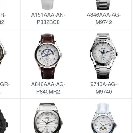
R-
A151AAA-AN-
A846AAA-AG-
R2
P882BC8
M9742
-GR-
A846AAA-AG-
9740A-AG-
2
P840MR2
M9740