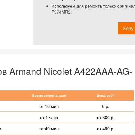
Используем для ремонта только оригина
P974MR2;
Хочу 
ов Armand Nicolet A422AAA-AG-
Время ремонта, мин
Цена, руб *
от 10 мин
0 р.
от 1 часа
от 800 р.
и
от 40 мин
от 490 р.