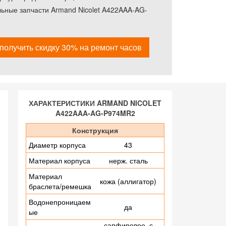
льные запчасти Armand Nicolet A422AAA-AG-
получить скидку 30% на ремонт часов
ХАРАКТЕРИСТИКИ ARMAND NICOLET
A422AAA-AG-P974MR2
Конструкция
Диаметр корпуса
43
Материал корпуса
нерж. сталь
Материал
кожа (аллигатор)
браслета/ремешка
Водонепроницаем
да
ые
сапфировое, с