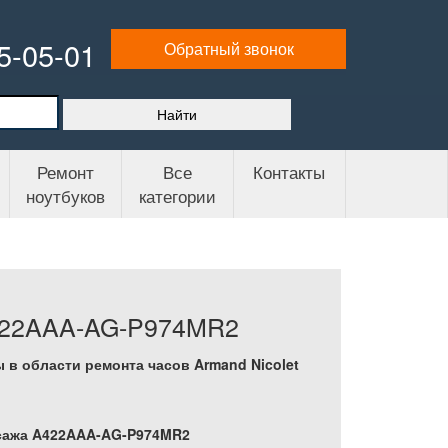
65-05-01
Обратный звонок
Ремонт
Все
Контакты
ноутбуков
категории
A422AAA-AG-P974MR2
 в области ремонта часов Armand Nicolet
ассажа A422AAA-AG-P974MR2