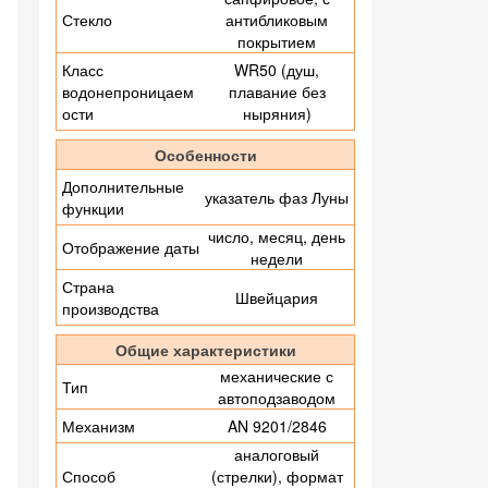
Стекло
антибликовым
покрытием
Класс
WR50 (душ,
водонепроницаем
плавание без
ости
ныряния)
Особенности
Дополнительные
указатель фаз Луны
функции
число, месяц, день
Отображение даты
недели
Страна
Швейцария
производства
Общие характеристики
механические с
Тип
автоподзаводом
Механизм
AN 9201/2846
аналоговый
Способ
(стрелки), формат