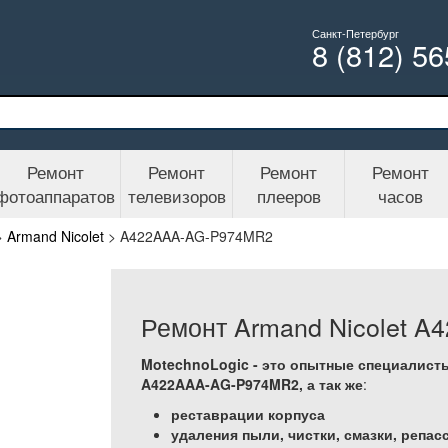
Санкт-Петербург
8 (812) 5
Ремонт
Ремонт
Ремонт
Ремонт
фотоаппаратов
телевизоров
плееров
часов
>
Armand Nicolet
>
A422AAA-AG-P974MR2
Ремонт Armand Nicolet 
MotechnoLogic - это опытные специалисты
A422AAA-AG-P974MR2, а так же
:
реставрации корпуса
удаления пыли, чистки, смазки, реп