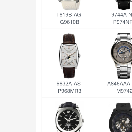
T619B-AG-
9744A-N
G9610B
P974N
9632A-AS-
A846AAA
P968MR3
M974