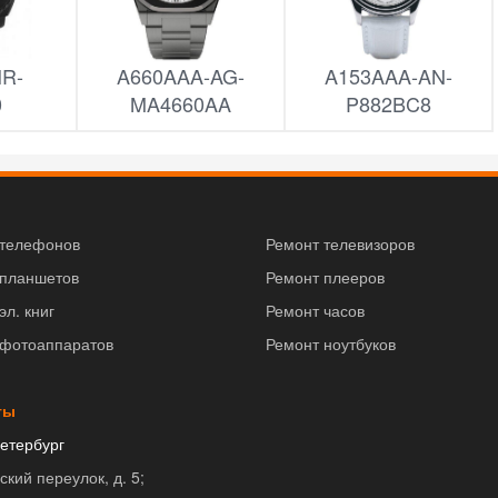
NR-
A660AAA-AG-
A153AAA-AN-
0
MA4660AA
P882BC8
 телефонов
Ремонт телевизоров
 планшетов
Ремонт плееров
эл. книг
Ремонт часов
 фотоаппаратов
Ремонт ноутбуков
ты
етербург
ский переулок, д. 5;