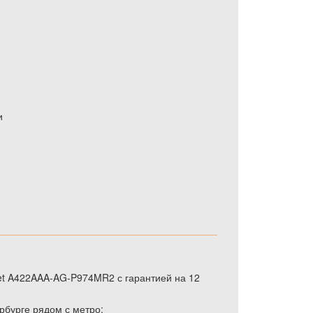
и
et A422AAA-AG-P974MR2 с гарантией на 12
рбурге рядом с метро;