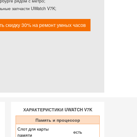
рбурге рядом с метро;
льные запчасти UWatch V7K;
ть скидку 30% на ремонт умных часов
ХАРАКТЕРИСТИКИ UWATCH V7K
Память и процессор
Слот для карты
есть
памяти