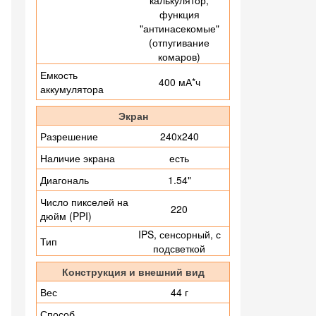
калькулятор,
функция
"антинасекомые"
(отпугивание
комаров)
Емкость
400 мА*ч
аккумулятора
Экран
Разрешение
240x240
Наличие экрана
есть
Диагональ
1.54"
Число пикселей на
220
дюйм (PPI)
IPS, сенсорный, с
Тип
подсветкой
Конструкция и внешний вид
Вес
44 г
Способ