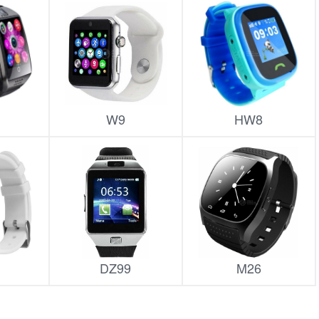
W9
HW8
DZ99
M26