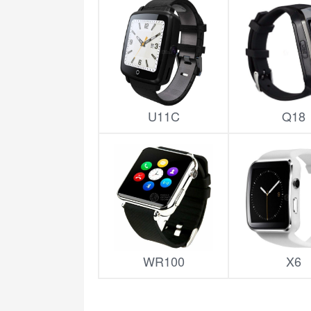
U11C
Q18
WR100
X6