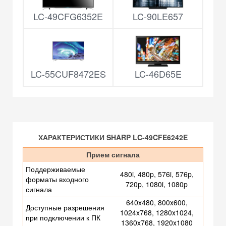
LC-49CFG6352E
LC-90LE657
LC-55CUF8472ES
LC-46D65E
ХАРАКТЕРИСТИКИ SHARP LC-49CFE6242E
Прием сигнала
Поддерживаемые
480i, 480p, 576i, 576p,
форматы входного
720p, 1080i, 1080p
сигнала
640x480, 800x600,
Доступные разрешения
1024x768, 1280x1024,
при подключении к ПК
1360x768, 1920x1080