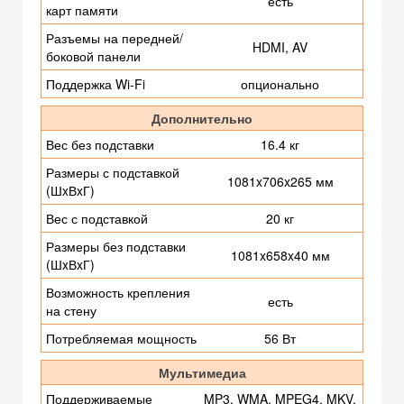
есть
карт памяти
Разъемы на передней/
HDMI, AV
боковой панели
Поддержка Wi-Fi
опционально
Дополнительно
Вес без подставки
16.4 кг
Размеры с подставкой
1081x706x265 мм
(ШxВxГ)
Вес с подставкой
20 кг
Размеры без подставки
1081x658x40 мм
(ШxВxГ)
Возможность крепления
есть
на стену
Потребляемая мощность
56 Вт
Мультимедиа
Поддерживаемые
MP3, WMA, MPEG4, MKV,