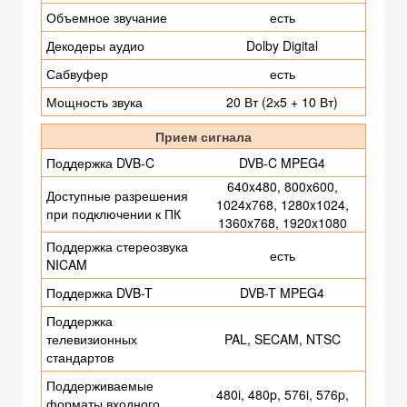
Объемное звучание
есть
Декодеры аудио
Dolby Digital
Сабвуфер
есть
Мощность звука
20 Вт (2х5 + 10 Вт)
Прием сигнала
Поддержка DVB-C
DVB-C MPEG4
640x480, 800x600,
Доступные разрешения
1024x768, 1280x1024,
при подключении к ПК
1360x768, 1920x1080
Поддержка стереозвука
есть
NICAM
Поддержка DVB-T
DVB-T MPEG4
Поддержка
телевизионных
PAL, SECAM, NTSC
стандартов
Поддерживаемые
480i, 480p, 576i, 576p,
форматы входного