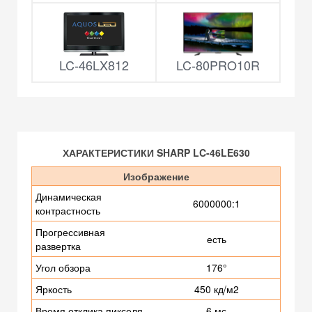
LC-46LX812
LC-80PRO10R
ХАРАКТЕРИСТИКИ SHARP LC-46LE630
Изображение
Динамическая
6000000:1
контрастность
Прогрессивная
есть
развертка
Угол обзора
176°
Яркость
450 кд/м2
Время отклика пикселя
6 мс