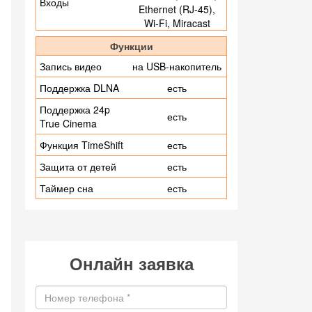
Входы
Ethernet (RJ-45),
Wi-Fi, Miracast
Функции
Запись видео
на USB-накопитель
Поддержка DLNA
есть
Поддержка 24p
есть
True Cinema
Функция TimeShift
есть
Защита от детей
есть
Таймер сна
есть
Онлайн заявка