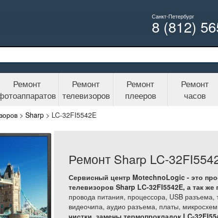
Санкт-Петербург
8 (812) 5
Ремонт
Ремонт
Ремонт
Ремонт
фотоаппаратов
телевизоров
плееров
часов
зоров
>
Sharp
>
LC-32FI5542E
Ремонт Sharp LC-32FI554
Сервисный центр MotechnoLogic - это пр
телевизоров Sharp LC-32FI5542E, а так же
провода питания, процессора, USB разъема, 
видеочипа, аудио разъема, платы, микросхем
чистки, замены термопрокладок LC-32FI55