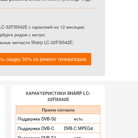
C-32FI5542E с гарантией на 12 месяцев;
рбурге рядом с метро;
ьные запчасти Sharp LC-32FI5542E;
ть скидку 30% на ремонт телевизоров
ХАРАКТЕРИСТИКИ SHARP LC-
32FI5542E
Прием сигнала
Поддержка DVB-S2
есть
Поддержка DVB-C
DVB-C MPEG4
Поддержка DVB-T2
есть