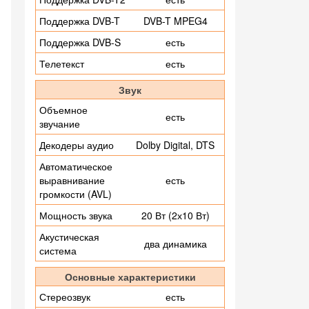
Поддержка DVB-T
DVB-T MPEG4
Поддержка DVB-S
есть
Телетекст
есть
Звук
Объемное
есть
звучание
Декодеры аудио
Dolby Digital, DTS
Автоматическое
выравнивание
есть
громкости (AVL)
Мощность звука
20 Вт (2х10 Вт)
Акустическая
два динамика
система
Основные характеристики
Стереозвук
есть