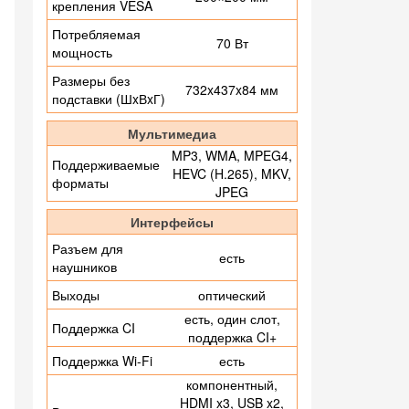
крепления VESA
Потребляемая
70 Вт
мощность
Размеры без
732x437x84 мм
подставки (ШxВxГ)
Мультимедиа
MP3, WMA, MPEG4,
Поддерживаемые
HEVC (H.265), MKV,
форматы
JPEG
Интерфейсы
Разъем для
есть
наушников
Выходы
оптический
есть, один слот,
Поддержка CI
поддержка CI+
Поддержка Wi-Fi
есть
компонентный,
HDMI x3, USB x2,