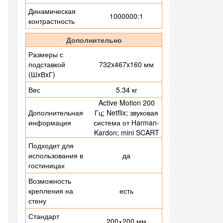
Динамическая
1000000:1
контрастность
Дополнительно
Размеры с
подставкой
732x467x160 мм
(ШxВxГ)
Вес
5.34 кг
Active Motion 200
Дополнительная
Гц; Netflix; звуковая
информация
система от Harman-
Kardon; mini SCART
Подходит для
использования в
да
гостиницах
Возможность
крепления на
есть
стену
Стандарт
200×200 мм