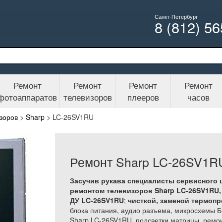
Санкт-Петербург
8 (812) 5
Ремонт
Ремонт
Ремонт
Ремонт
фотоаппаратов
телевизоров
плееров
часов
зоров
>
Sharp
>
LC-26SV1RU
Ремонт Sharp LC-26SV1R
Засучив рукава специалисты сервисного 
ремонтом телевизоров Sharp LC-26SV1RU, 
ДУ LC-26SV1RU
;
чисткой, заменой термоп
блока питания, аудио разъема, микросхемы Б
Sharp LC-26SV1RU, подсветки матрицы, ремо