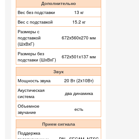
Дополнительно
Вес без подставки
13 кг
Вес с подставкой
15.2 кг
Размеры с
подставкой
672x560x270 мм
(ШxВxГ)
Размеры без
672x501x137 мм
подставки (ШxВxГ)
Звук
Мощность звука
20 Вт (2x10Вт)
Акустическая
два динамика
система
Объемное
есть
звучание
Прием сигнала
Поддержка