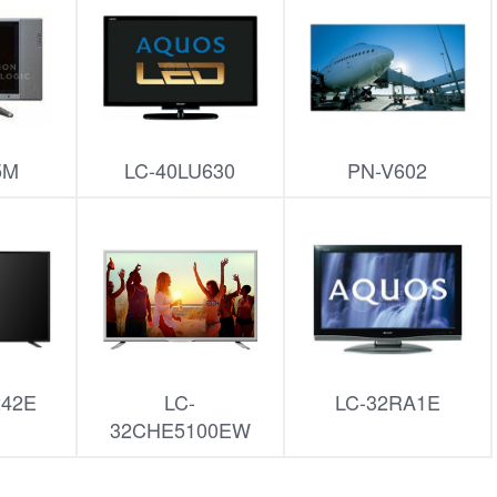
5M
LC-40LU630
PN-V602
242E
LC-
LC-32RA1E
32CHE5100EW