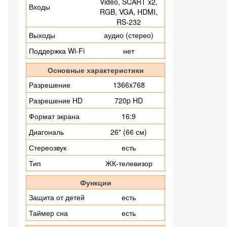
Video, SCART x2,
Входы
RGB, VGA, HDMI,
RS-232
Выходы
аудио (стерео)
Поддержка Wi-Fi
нет
Основные характеристики
Разрешение
1366x768
Разрешение HD
720p HD
Формат экрана
16:9
Диагональ
26" (66 см)
Стереозвук
есть
Тип
ЖК-телевизор
Функции
Защита от детей
есть
Таймер сна
есть