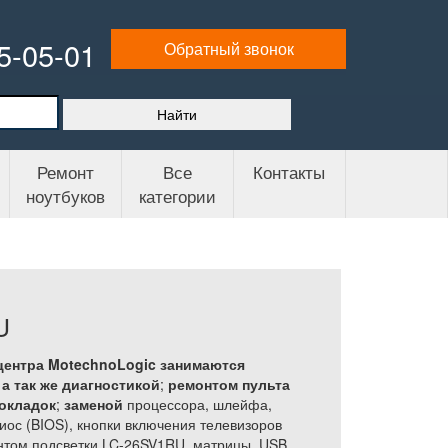
65-05-01
Обратный звонок
Ремонт
Все
Контакты
ноутбуков
категории
U
центра MotechnoLogic занимаются
а так же
диагностикой
;
ремонтом пульта
рокладок
;
заменой
процессора, шлейфа,
иос (BIOS), кнопки включения телевизоров
нтом подсветки LC-26SV1RU, матрицы, USB