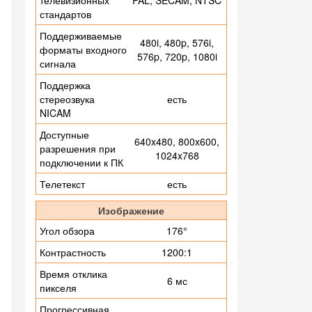
телевизионных
PAL, SECAM, NTSC
стандартов
Поддерживаемые
480i, 480p, 576i,
форматы входного
576p, 720p, 1080i
сигнала
Поддержка
стереозвука
есть
NICAM
Доступные
640x480, 800x600,
разрешения при
1024x768
подключении к ПК
Телетекст
есть
Изображение
Угол обзора
176°
Контрастность
1200:1
Время отклика
6 мс
пикселя
Прогрессивная