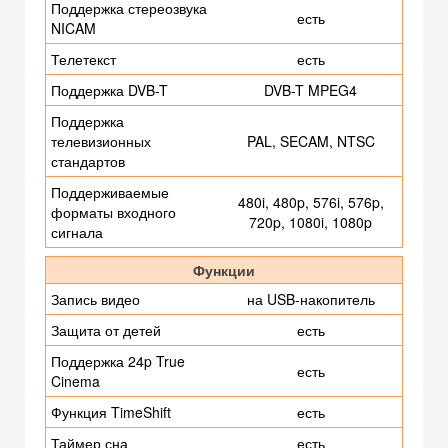
Поддержка стереозвука
есть
NICAM
Телетекст
есть
Поддержка DVB-T
DVB-T MPEG4
Поддержка
телевизионных
PAL, SECAM, NTSC
стандартов
Поддерживаемые
480i, 480p, 576i, 576p,
форматы входного
720p, 1080i, 1080p
сигнала
Функции
Запись видео
на USB-накопитель
Защита от детей
есть
Поддержка 24p True
есть
Cinema
Функция TimeShift
есть
Таймер сна
есть