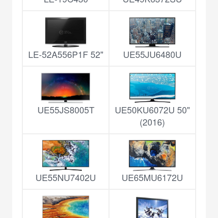
LE-52A556P1F 52"
UE55JU6480U
UE55JS8005T
UE50KU6072U 50"
(2016)
UE55NU7402U
UE65MU6172U