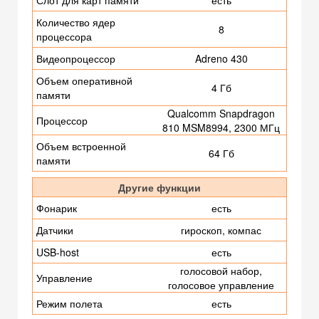
Слот для карт памяти
есть
Количество ядер
8
процессора
Видеопроцессор
Adreno 430
Объем оперативной
4 Гб
памяти
Qualcomm Snapdragon
Процессор
810 MSM8994, 2300 МГц
Объем встроенной
64 Гб
памяти
Другие функции
Фонарик
есть
Датчики
гироскоп, компас
USB-host
есть
голосовой набор,
Управление
голосовое управление
Режим полета
есть