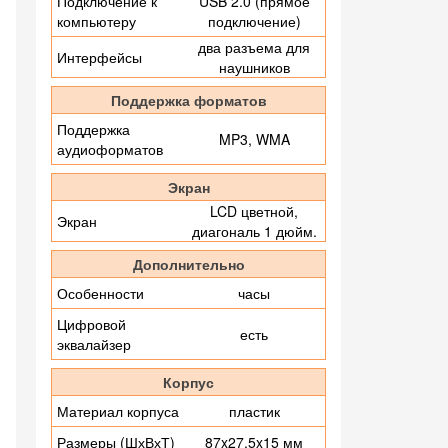
Подключение к
USB 2.0 (прямое
компьютеру
подключение)
два разъема для
Интерфейсы
наушников
Поддержка форматов
Поддержка
MP3, WMA
аудиоформатов
Экран
LCD цветной,
Экран
диагональ 1 дюйм.
Дополнительно
Особенности
часы
Цифровой
есть
эквалайзер
Корпус
Материал корпуса
пластик
Размеры (ШхВхТ)
87x27.5x15 мм