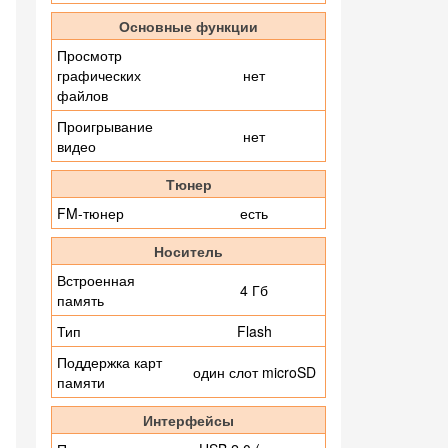
Основные функции
Просмотр
графических
нет
файлов
Проигрывание
нет
видео
Тюнер
FM-тюнер
есть
Носитель
Встроенная
4 Гб
память
Тип
Flash
Поддержка карт
один слот microSD
памяти
Интерфейсы