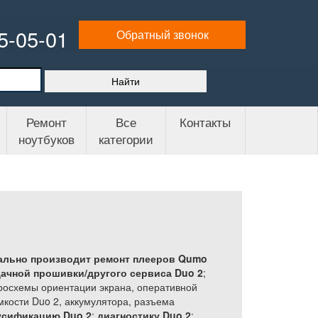
65-05-01
Обратный звонок
Ремонт
Все
Контакты
ноутбуков
категории
ально производит ремонт плееров Qumo
ачной прошивки/другого сервиса Duo 2
;
росхемы ориентации экрана, оперативной
мкости Duo 2, аккумулятора, разъема
усификацию Duo 2
;
диагностику Duo 2
;