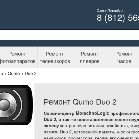
Санкт-Петербург
8 (812) 5
Ремонт
Ремонт
Ремонт
Ремонт
фотоаппаратов
телевизоров
плееров
часов
ов
>
Qumo
>
Duo 2
Ремонт Qumo Duo 2
Сервис-центр MotechnoLogic профессион
Duo 2, а так же
восстановление после неуд
замену
контроллера питания, джойстика, мик
памяти Duo 2, встроенной памяти, кнопки гро
наушников, процессора, кнопки включения;
р