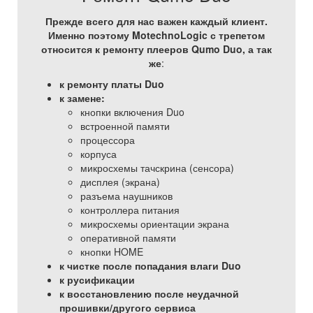
Прежде всего для нас важен каждый клиент.
Именно поэтому MotechnoLogic с трепетом
относится к ремонту плееров Qumo Duo, а так
же
:
к ремонту платы Duo
к замене:
кнопки включения Duo
встроенной памяти
процессора
корпуса
микросхемы тачскрина (сенсора)
дисплея (экрана)
разъема наушников
контроллера питания
микросхемы ориентации экрана
оперативной памяти
кнопки HOME
к чистке после попадания влаги Duo
к русификации
к восстановлению после неудачной
прошивки/другого сервиса