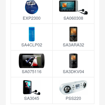
EXP2300
SA060308
SA4CLP02
SA3ARA32
SA075116
SA3DKV04
SA3045
PSS220